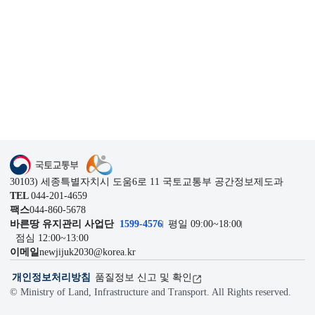
1599-4576
관련기관
이전
다